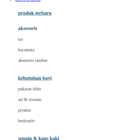
Azetabio
produk terbaru
B
aksesoris
Baabaasheepz
tas
Babiators
kacamata
Baby Dove
aksesoris rambut
Baby Jogger
Baby Rovega
kebutuhan bayi
Babybee
pakaian tidur
Banana Boat
set & terusan
Banz
piyama
Barbie
bodysuits
Beaba
Beauty Barn
sepatu & kaus kaki