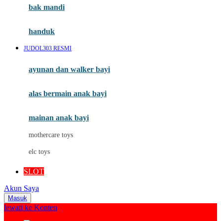
Moby
bak mandi
Momami
handuk
Mothercare
JUDOL303 RESMI
Mustela
ayunan dan walker bayi
My Buddy Tag
My K
alas bermain anak bayi
N
mainan anak bayi
Naif
mothercare toys
Nike
elc toys
Nordic Natural
SLOT
Nuby
Akun Saya
Nuna
Masuk
lewati ke Konten
O