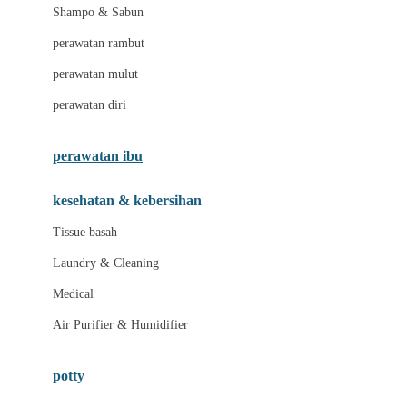
London Taxi
Shampo & Sabun
Love To Dream
perawatan rambut
perawatan mulut
M
perawatan diri
Magformers
Mama's Choice
perawatan ibu
Mamas&Papas
kesehatan & kebersihan
Mamaway
Tissue basah
Maxi Cosi
Laundry & Cleaning
Megabloks
Medical
Micro
Air Purifier & Humidifier
MiDeer
Mimi & Lula
potty
Mini Monkey