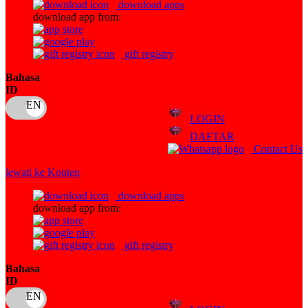
download apps
download app from:
Oh Ma Grain
Okiedog
gift registry
P
Bahasa
ID
Peachy
LOGIN
Phil & Ted's
DAFTAR
Philips Avent
Contact Us
Pigeon
lewati ke Konten
Playgro
download apps
download app from:
Poled Global
Ponycycle
gift registry
Puma
Bahasa
ID
Pureats