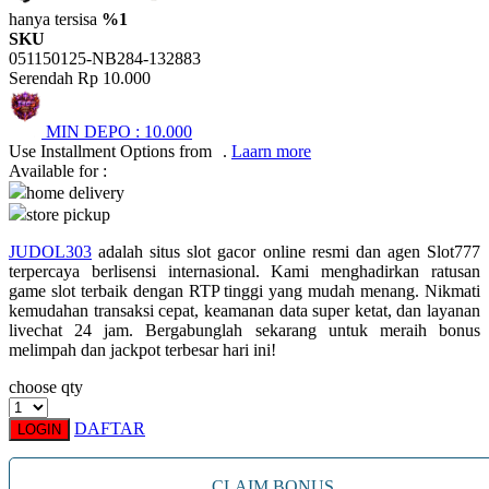
hanya tersisa
%1
Xootz
SKU
051150125-NB284-132883
Y
Serendah
Rp 10.000
Yamatoya
MIN DEPO :
10.000
Use Installment Options from
.
Laarn more
Z
Available for :
home delivery
Zaxy
store pickup
Zoggs
JUDOL303
adalah situs slot gacor online resmi dan agen Slot777
terpercaya berlisensi internasional. Kami menghadirkan ratusan
0-9
game slot terbaik dengan RTP tinggi yang mudah menang. Nikmati
kemudahan transaksi cepat, keamanan data super ketat, dan layanan
4Moms
livechat 24 jam. Bergabunglah sekarang untuk meraih bonus
melimpah dan jackpot terbesar hari ini!
59S
choose qty
DAFTAR
LOGIN
CLAIM BONUS